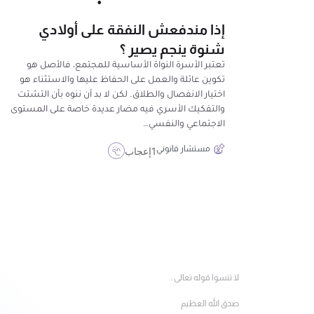
إذا مندفعش النفقة على أولادي
شنوة ينجم يصير ؟
تعتبر الأسرة النواة الأساسية للمجتمع، فالأصل هو
تكوين عائلة والعمل على الحفاظ عليها والاستثناء هو
اختيار الانفصال والطلاق. لكن لا بد أن ننوه بأن التشتت
والتفكيك الأسري فيه مضار عديدة خاصة على المستوى
الاجتماعي والنفسي…
مستشار قانوني
1
إعجاب
لا تنسوا قوله تعالى :
صدق الله العظيم