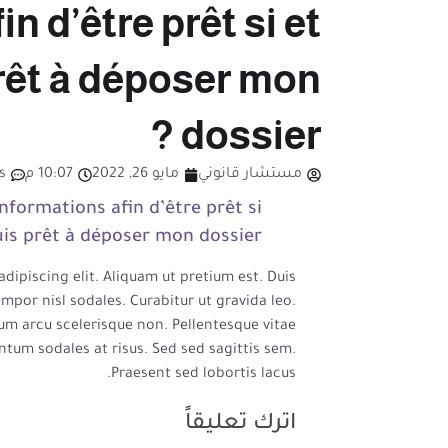
n d’être prêt si et
rêt à déposer mon
dossier ?
مستشار قانوني
مايو 26, 2022
10:07 م
s
nformations afin d’être prêt si
uis prêt à déposer mon dossier ?
dipiscing elit. Aliquam ut pretium est. Duis
mpor nisl sodales. Curabitur ut gravida leo.
tum arcu scelerisque non. Pellentesque vitae
tum sodales at risus. Sed sed sagittis sem.
Praesent sed lobortis lacus.
اترك تعليقاً