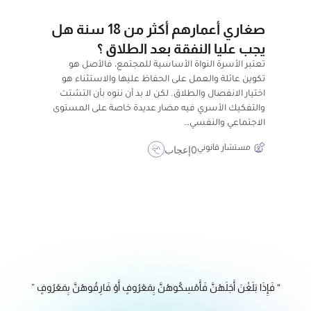
صغاري أعمارهم أكثر من 18 سنة هل
يجب عليا النفقة بعد الطلاق ؟
تعتبر الأسرة النواة الأساسية للمجتمع، فالأصل هو
تكوين عائلة والعمل على الحفاظ عليها والاستثناء هو
اختيار الانفصال والطلاق. لكن لا بد أن ننوه بأن التشتت
والتفكيك الأسري فيه مضار عديدة خاصة على المستوى
الاجتماعي والنفسي…
مستشار قانوني
0
إعجاب
“ فَإِذَا بَلَغْنَ أَجَلَهُنَّ فَأَمْسِكُوهُنَّ بِمَعْرُوفٍ أَوْ فَارِقُوهُنَّ بِمَعْرُوفٍ ”