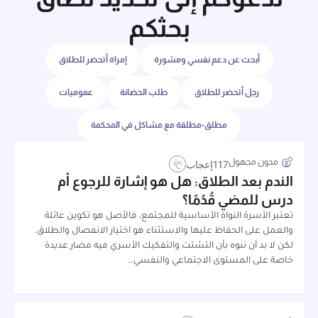
بحثكم
أبحث عن دعم نفسي ومشورة
إمراة أتحضر للطلاق
رجل أتحضر للطلاق
طلب الحضانة
عموميات
مطلق-مطلقة مع مشاكل في المحكمة
مدون مجهول
117
إعجاب
الندم بعد الطلاق: هل هو إشارة للرجوع أم
درس للمضي قُدُمًا؟
تعتبر الأسرة النواة الأساسية للمجتمع، فالأصل هو تكوين عائلة
والعمل على الحفاظ عليها والاستثناء هو اختيار الانفصال والطلاق.
لكن لا بد أن ننوه بأن التشتت والتفكيك الأسري فيه مضار عديدة
خاصة على المستوى الاجتماعي والنفسي…