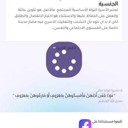
الجنسية
تعتبر الأسرة النواة الأساسية للمجتمع، فالأصل هو تكوين عائلة
والعمل على الحفاظ عليها والاستثناء هو اختيار الانفصال والطلاق.
لكن لا بد أن ننوه بأن التشتت والتفكيك الأسري فيه مضار عديدة
خاصة على المستوى الاجتماعي والنفسي…
أظهر المزيد
لا تنسوا قوله تعالى :
“ فَإِذَا بَلَغْنَ أَجَلَهُنَّ فَأَمْسِكُوهُنَّ بِمَعْرُوفٍ أَوْ فَارِقُوهُنَّ بِمَعْرُوفٍ ”
صدق الله العظيم
تابعوا مستجداتنا على