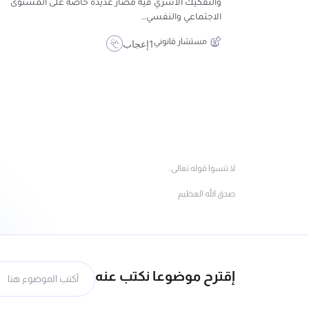
والتفكيك الأسري فيه مضار عديدة خاصة على المستوى
الاجتماعي والنفسي…
مستشار قانوني
1
إعجاب
لا تنسوا قوله تعالى :
صدق الله العظيم
إقترح موضوعا نكتب عنه