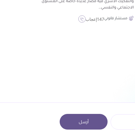
والتفكيك الأسري فيه مضار عديدة خاصة على المستوى
الاجتماعي والنفسي…
مستشار قانوني
147
إعجاب
أرسل