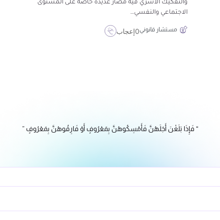
والتفكيك الأسري فيه مضار عديدة خاصة على المستوى
الاجتماعي والنفسي…
مستشار قانوني
0
إعجاب
“ فَإِذَا بَلَغْنَ أَجَلَهُنَّ فَأَمْسِكُوهُنَّ بِمَعْرُوفٍ أَوْ فَارِقُوهُنَّ بِمَعْرُوفٍ ”