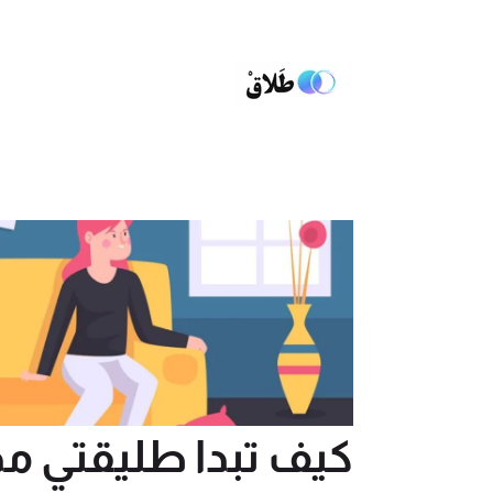
كيف تبدا طليقتي م