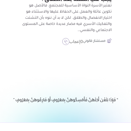
تعتبر الأسرة النواة الأساسية للمجتمع، فالأصل هو
تكوين عائلة والعمل على الحفاظ عليها والاستثناء هو
اختيار الانفصال والطلاق. لكن لا بد أن ننوه بأن التشتت
والتفكيك الأسري فيه مضار عديدة خاصة على المستوى
الاجتماعي والنفسي…
مستشار قانوني
0
إعجاب
“ فَإِذَا بَلَغْنَ أَجَلَهُنَّ فَأَمْسِكُوهُنَّ بِمَعْرُوفٍ أَوْ فَارِقُوهُنَّ بِمَعْرُوفٍ ”