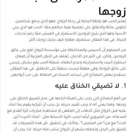
زوجها
يُعتبر الحب هو نقطة البداية في رحلة الزواج، فهو الذي يدفع شخصين
لتكوين عائلة والاتفاق على تمضية بقية حياتهم معًا. الحب هو الذي يبني
الأسرة وهو الذي يتيح للزوجين الاستمرار في العيش معًا رغم تحديات
الحياة. في هذا المقال سنتعرف مهارة كيف يحبك زوجك أكثر
من المعلوم أن تأسيس والمحافظة على مؤسسة الزواج تقع على عاتق
الزوجين. ولكن، في كثير من الأحيان، يُعتقد في الدول العربية أن ضمان
استقرار البيت واستمراريته وعدم انطفاء شعلة الحب يقع بشكل رئيسي
على عاتق الزوجة، وهي مهمة ليست سهلة على الإطلاق. في هذا المقال،
سنقدم بعض النصائح التي تساعد النساء في الحفاظ على حب أزواجهن.
1.
لا تضيقي الخناق عليه
من أهم النصائح التي يجب على المرأة اتباعها هي عدم تضييق الخناق على
زوجها. وهذا يعني أنه لا يجب تقييد حريته، بل يجب أن تتركيه يقوم بما اعتاد
عليه قبل الزواج مثل الذهاب إلى المقهى أو مشاهدة مباريات كرة القدم مع
أصدقائه. من الضروري أيضًا تجنب كثرة الأسئلة مثل: “لماذا تأخرت؟ أين
كنت؟ مع من؟ من المتصل؟”، وكأنك في تحقيق. كل هذه التصرفات قد
تضيق على الرجل وتجعله يشعر أن الزواج سلب منه حريته. لذا، يجب أن