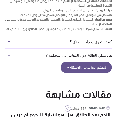
اختلافات عميقة في الشخصية أو القيم:
عندما يجد الزوجان صعوبة في التوافق على
القضايا الأساسية في الحياة.
خيانة الزوجية:
تعتبر من الأسباب الرئيسية لانهيار الزواج.
مشاكل في التواصل:
عدم القدرة على التواصل بشكل فعال وحل الخلافات.
ضغوط الحياة:
المشاكل المالية، المشاكل الصحية، والضغوط اليومية قد تؤثر سلباً على
العلاقة الزوجية.
العنف الأسري:
سواء كان جسديًا أو نفسيًا، فهو سبب خطير للطلاق ويجب التصدي له.
كم تستغرق إجرات الطلاق ؟
هل يمكن الطلاق دون الذهاب إلي المحكمة ؟
تصفح المزيد من الأسئلة
مقالات مشابهة
مدون مجهول
116
إعجاب
الندم بعد الطلاق: هل هو إشارة للرجوع أم درس