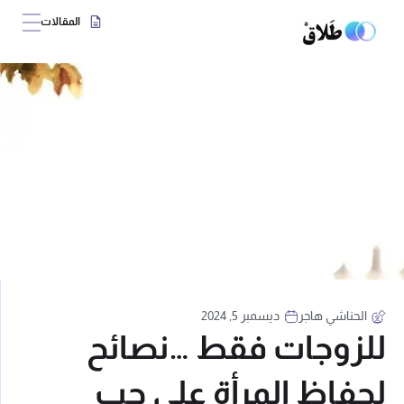
المقالات
الحناشي هاجر
ديسمبر 5, 2024
للزوجات فقط …نصائح
لحفاظ المرأة على حب