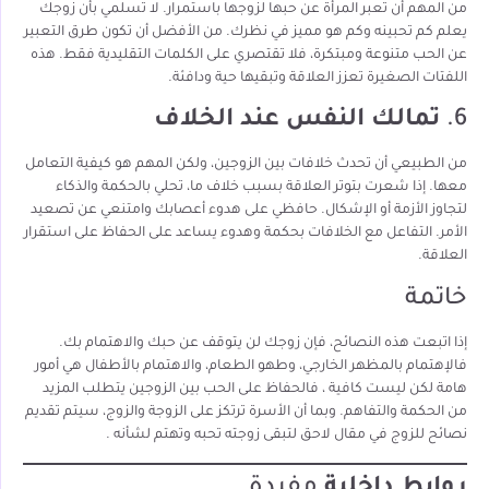
من المهم أن تعبر المرأة عن حبها لزوجها باستمرار. لا تسلمي بأن زوجك
يعلم كم تحبينه وكم هو مميز في نظرك. من الأفضل أن تكون طرق التعبير
عن الحب متنوعة ومبتكرة، فلا تقتصري على الكلمات التقليدية فقط. هذه
اللفتات الصغيرة تعزز العلاقة وتبقيها حية ودافئة.
6.
تمالك النفس عند الخلاف
من الطبيعي أن تحدث خلافات بين الزوجين، ولكن المهم هو كيفية التعامل
معها. إذا شعرت بتوتر العلاقة بسبب خلاف ما، تحلي بالحكمة والذكاء
لتجاوز الأزمة أو الإشكال. حافظي على هدوء أعصابك وامتنعي عن تصعيد
الأمر. التفاعل مع الخلافات بحكمة وهدوء يساعد على الحفاظ على استقرار
العلاقة.
خاتمة
إذا اتبعت هذه النصائح، فإن زوجك لن يتوقف عن حبك والاهتمام بك.
فالإهتمام بالمظهر الخارجي، وطهو الطعام، والاهتمام بالأطفال هي أمور
هامة لكن ليست كافية ، فالحفاظ على الحب بين الزوجين يتطلب المزيد
من الحكمة والتفاهم. وبما أن الأسرة ترتكز على الزوجة والزوج، سيتم تقديم
نصائح للزوج في مقال لاحق لتبقى زوجته تحبه وتهتم لشأنه .
روابط داخلية
مفيدة