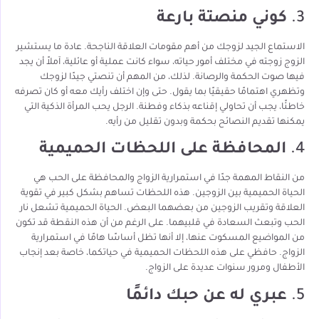
3.
كوني منصتة بارعة
الاستماع الجيد لزوجك من أهم مقومات العلاقة الناجحة. عادة ما يستشير
الزوج زوجته في مختلف أمور حياته، سواء كانت عملية أو عائلية، آملاً أن يجد
فيها صوت الحكمة والرصانة. لذلك، من المهم أن تنصتي جيدًا لزوجك
وتظهري اهتمامًا حقيقيًا بما يقول. حتى وإن اختلف رأيك معه أو كان تصرفه
خاطئًا، يجب أن تحاولي إقناعه بذكاء وفطنة. الرجل يحب المرأة الذكية التي
يمكنها تقديم النصائح بحكمة وبدون تقليل من رأيه.
4.
المحافظة على اللحظات الحميمية
من النقاط المهمة جدًا في استمرارية الزواج والمحافظة على الحب هي
الحياة الحميمية بين الزوجين. هذه اللحظات تساهم بشكل كبير في تقوية
العلاقة وتقريب الزوجين من بعضهما البعض. الحياة الحميمية تشعل نار
الحب وتبعث السعادة في قلبيهما. على الرغم من أن هذه النقطة قد تكون
من المواضيع المسكوت عنها، إلا أنها تظل أساسًا هامًا في استمرارية
الزواج. حافظي على هذه اللحظات الحميمية في حياتكما، خاصة بعد إنجاب
الأطفال ومرور سنوات عديدة على الزواج.
5.
عبري له عن حبك دائمًا